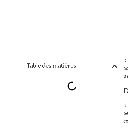
Da
Table des matières
as
tr
D
Un
be
co