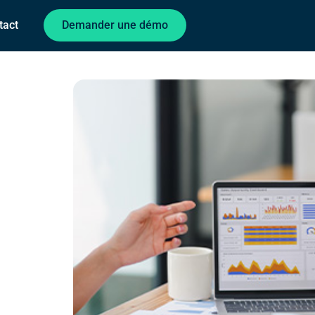
tact
Demander une démo
M