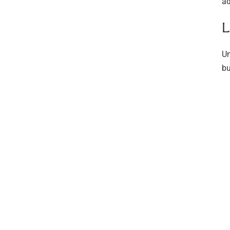
ad
L
Un
bu