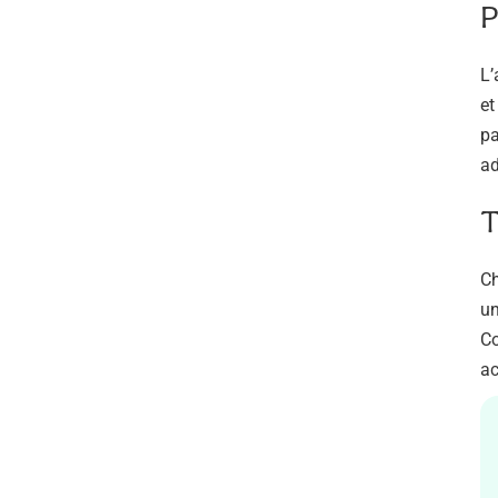
P
L’
et
pa
ad
T
Ch
un
Co
ac